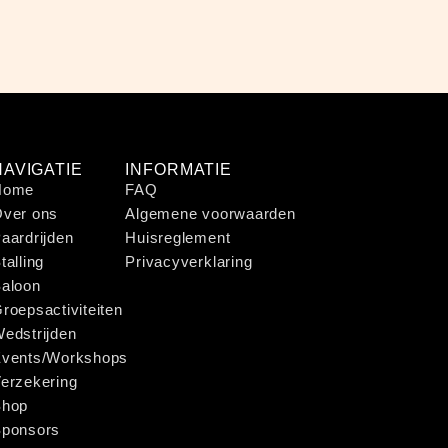
NAVIGATIE
INFORMATIE
Home
FAQ
ver ons
Algemene voorwaarden
aardrijden
Huisreglement
talling
Privacyverklaring
aloon
roepsactiviteiten
edstrijden
vents/Workshops
erzekering
Shop
ponsors