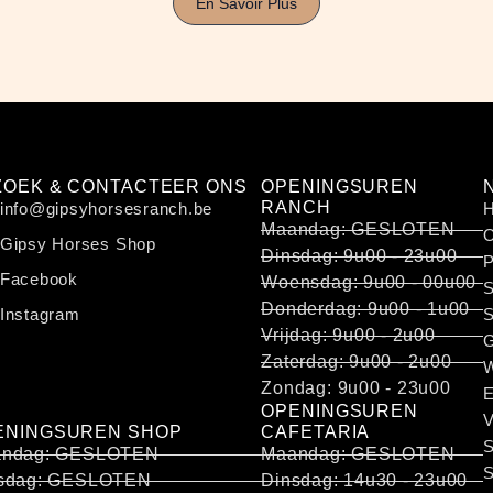
En Savoir Plus
ZOEK & CONTACTEER ONS
OPENINGSUREN
RANCH
info@gipsyhorsesranch.be
Maandag: GESLOTEN
O
Gipsy Horses Shop
Dinsdag: 9u00 - 23u00
P
Facebook
Woensdag: 9u00 - 00u00
S
Donderdag: 9u00 - 1u00
Instagram
S
Vrijdag: 9u00 - 2u00
G
Zaterdag: 9u00 - 2u00
W
Zondag: 9u00 - 23u00
E
OPENINGSUREN
V
ENINGSUREN SHOP
CAFETARIA
ndag: GESLOTEN
Maandag: GESLOTEN
S
sdag: GESLOTEN
Dinsdag: 14u30 - 23u00