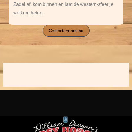
Zadel af, kom binnen en laat de western-sfeer je
welkom heten.
Contacteer ons nu