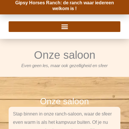
Gipsy Horses Ranch: de ranch waar iedereen
Ga
welkom is !
naar
de
inhoud
Onze saloon
Even geen les, maar ook gezelligheid en sfeer
Onze saloon
Stap binnen in onze ranch-saloon, waar de sfeer
even warm is als het kampvuur buiten.
Of je nu