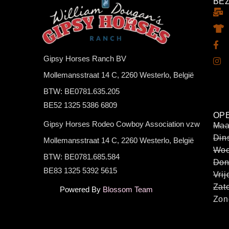
BE
Gipsy Horses Ranch BV
Mollemansstraat 14 C, 2260 Westerlo, België
BTW: BE0781.635.205
BE52 1325 5386 6809
OP
Gipsy Horses Rodeo Cowboy Association vzw
Maa
Din
Mollemansstraat 14 C, 2260 Westerlo, België
Woe
BTW: BE0781.685.584
Don
BE83 1325 5392 5615
Vri
Zat
Powered By
Blossom Team
Zon