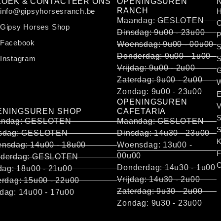
ZOEK & CONTACTEER ONS
OPENINGSUREN
RANCH
info@gipsyhorsesranch.be
Maandag: GESLOTEN
O
Gipsy Horses Shop
Dinsdag: 9u00 - 23u00
P
Facebook
Woensdag: 9u00 - 00u00
S
Donderdag: 9u00 - 1u00
Instagram
S
Vrijdag: 9u00 - 2u00
G
Zaterdag: 9u00 - 2u00
W
Zondag: 9u00 - 23u00
E
OPENINGSUREN
V
ENINGSUREN SHOP
CAFETARIA
ndag: GESLOTEN
Maandag: GESLOTEN
S
sdag: GESLOTEN
Dinsdag: 14u30 - 23u00
K
nsdag: 14u00 - 18u00
Woensdag: 13u00 -
F
00u00
derdag: GESLOTEN
C
Donderdag: 14u30 - 1u00
jdag: 18u00 - 21u00
Vrijdag: 14u30 - 2u00
erdag: 15u00 - 22u00
Zaterdag: 9u30 - 2u00
dag: 14u00 - 17u00
Zondag: 9u30 - 23u00