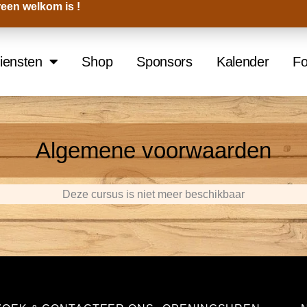
een welkom is !
iensten
Shop
Sponsors
Kalender
Fo
Algemene voorwaarden
Deze cursus is niet meer beschikbaar