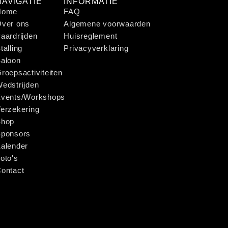
NAVIGATIE
INFORMATIE
Home
FAQ
ver ons
Algemene voorwaarden
aardrijden
Huisreglement
talling
Privacyverklaring
aloon
roepsactiviteiten
edstrijden
vents/Workshops
erzekering
Shop
ponsors
alender
oto's
ontact