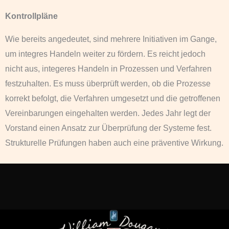
Kontrollpläne
Wie bereits angedeutet, sind mehrere Initiativen im Gange,
um integres Handeln weiter zu fördern. Es reicht jedoch
nicht aus, integeres Handeln in Prozessen und Verfahren
festzuhalten. Es muss überprüft werden, ob die Prozesse
korrekt befolgt, die Verfahren umgesetzt und die getroffenen
Vereinbarungen eingehalten werden. Jedes Jahr legt der
Vorstand einen Ansatz zur Überprüfung der Systeme fest.
Strukturelle Prüfungen haben auch eine präventive Wirkung.