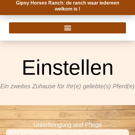
Gipsy Horses Ranch: de ranch waar iedereen
Zum
welkom is !
Inhalt
springen
Einstellen
Ein zweites Zuhause für Ihr(e) geliebte(s) Pferd(e)
Unterbringung und Pflege