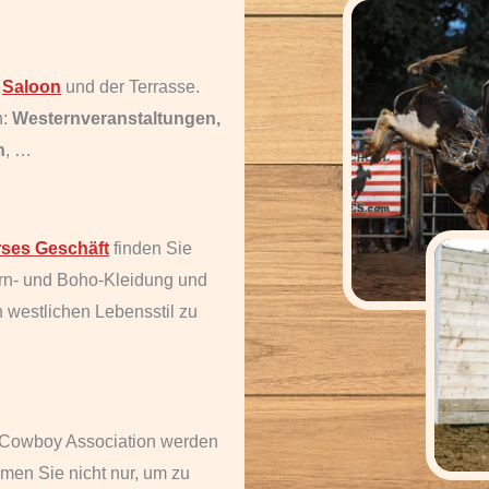
n
Saloon
und der Terrasse.
n:
Westernveranstaltungen,
n
, …
ses Geschäft
finden Sie
tern- und Boho-Kleidung und
n westlichen Lebensstil zu
 Cowboy Association werden
men Sie nicht nur, um zu