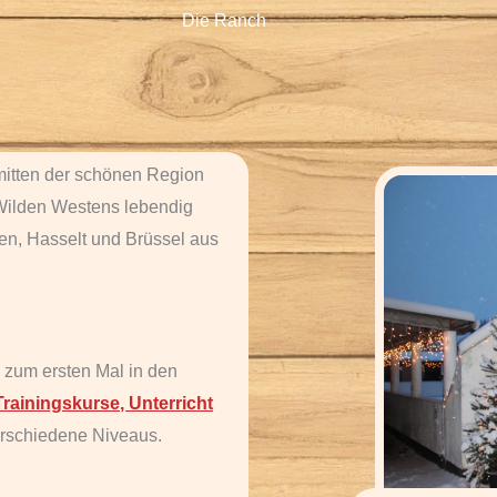
Die Ranch
nmitten der schönen
Region
Wilden Westens
lebendig
en
,
Hasselt
und
Brüssel
aus
 zum ersten Mal in den
Trainingskurse
,
Unterricht
erschiedene Niveaus.