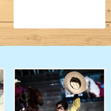
Dougan
Die neue Generation von
Cowboys Driver