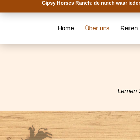
Gipsy Horses Ranch: de ranch waar ieder
Zum
Inhalt
springen
Home
Über uns
Reiten
Lernen 