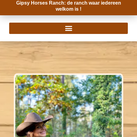
Gipsy Horses Ranch: de ranch waar iedereen
Zum
welkom is !
Inhalt
springen