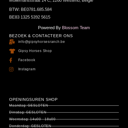
Mollemansstraat 14 C, 2260 Westerlo, België
BTW: BE0781.685.584
BE83 1325 5392 5615
Powered By
Blossom Team
BEZOEK & CONTACTEER ONS
info@gipsyhorsesranch.be
Gipsy Horses Shop
Facebook
Instagram
OPENINGSUREN SHOP
Maandag: GESLOTEN
Dinsdag: GESLOTEN
Woensdag: 14u00 - 18u00
Donderdag: GESLOTEN